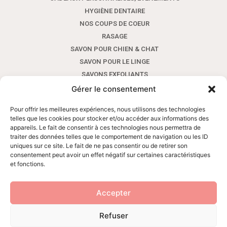
HYGIÈNE DENTAIRE
NOS COUPS DE COEUR
RASAGE
SAVON POUR CHIEN & CHAT
SAVON POUR LE LINGE
SAVONS EXFOLIANTS
SAVONS POUR LES MAINS AUX HUILES ESSENTIELLES
Gérer le consentement
SAVONS POUR LES MAINS SANS HUILE ESSENTIELLE
Pour offrir les meilleures expériences, nous utilisons des technologies
SAVONS SHAMPOINGS AVEC HUILES ESSENTIELLES
telles que les cookies pour stocker et/ou accéder aux informations des
SAVONS SHAMPOINGS SANS HUILE ESSENTIELLE
appareils. Le fait de consentir à ces technologies nous permettra de
traiter des données telles que le comportement de navigation ou les ID
SAVONS VISAGE ET CORPS AUX HUILES ESSENTIELLES
uniques sur ce site. Le fait de ne pas consentir ou de retirer son
SAVONS VISAGE ET CORPS SANS HUILE ESSENTIELLE
consentement peut avoir un effet négatif sur certaines caractéristiques
SOINS VISAGE ET CORPS
et fonctions.
Accepter
Refuser