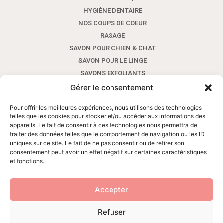
HYGIÈNE DENTAIRE
NOS COUPS DE COEUR
RASAGE
SAVON POUR CHIEN & CHAT
SAVON POUR LE LINGE
SAVONS EXFOLIANTS
SAVONS POUR LES MAINS AUX HUILES ESSENTIELLES
Gérer le consentement
SAVONS POUR LES MAINS SANS HUILE ESSENTIELLE
Pour offrir les meilleures expériences, nous utilisons des technologies
SAVONS SHAMPOINGS AVEC HUILES ESSENTIELLES
telles que les cookies pour stocker et/ou accéder aux informations des
SAVONS SHAMPOINGS SANS HUILE ESSENTIELLE
appareils. Le fait de consentir à ces technologies nous permettra de
traiter des données telles que le comportement de navigation ou les ID
SAVONS VISAGE ET CORPS AUX HUILES ESSENTIELLES
uniques sur ce site. Le fait de ne pas consentir ou de retirer son
SAVONS VISAGE ET CORPS SANS HUILE ESSENTIELLE
consentement peut avoir un effet négatif sur certaines caractéristiques
SOINS VISAGE ET CORPS
et fonctions.
Accepter
Refuser