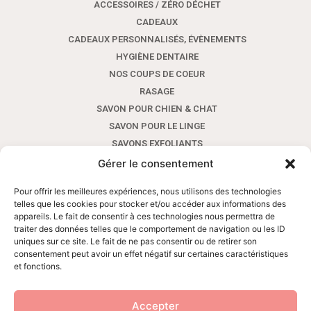
ACCESSOIRES / ZÉRO DÉCHET
CADEAUX
CADEAUX PERSONNALISÉS, ÉVÈNEMENTS
HYGIÈNE DENTAIRE
NOS COUPS DE COEUR
RASAGE
SAVON POUR CHIEN & CHAT
SAVON POUR LE LINGE
SAVONS EXFOLIANTS
SAVONS POUR LES MAINS AUX HUILES ESSENTIELLES
Gérer le consentement
SAVONS POUR LES MAINS SANS HUILE ESSENTIELLE
Pour offrir les meilleures expériences, nous utilisons des technologies
SAVONS SHAMPOINGS AVEC HUILES ESSENTIELLES
telles que les cookies pour stocker et/ou accéder aux informations des
SAVONS SHAMPOINGS SANS HUILE ESSENTIELLE
appareils. Le fait de consentir à ces technologies nous permettra de
traiter des données telles que le comportement de navigation ou les ID
SAVONS VISAGE ET CORPS AUX HUILES ESSENTIELLES
uniques sur ce site. Le fait de ne pas consentir ou de retirer son
SAVONS VISAGE ET CORPS SANS HUILE ESSENTIELLE
consentement peut avoir un effet négatif sur certaines caractéristiques
SOINS VISAGE ET CORPS
et fonctions.
Accepter