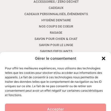
ACCESSOIRES / ZÉRO DÉCHET
CADEAUX
CADEAUX PERSONNALISÉS, ÉVÈNEMENTS
HYGIÈNE DENTAIRE
NOS COUPS DE COEUR
RASAGE
SAVON POUR CHIEN & CHAT
SAVON POUR LE LINGE
SAVONS EXFOLIANTS
SAVONS POUR LES MAINS AUX HUILES ESSENTIELLES
Gérer le consentement
SAVONS POUR LES MAINS SANS HUILE ESSENTIELLE
Pour offrir les meilleures expériences, nous utilisons des technologies
SAVONS SHAMPOINGS AVEC HUILES ESSENTIELLES
telles que les cookies pour stocker et/ou accéder aux informations des
SAVONS SHAMPOINGS SANS HUILE ESSENTIELLE
appareils. Le fait de consentir à ces technologies nous permettra de
traiter des données telles que le comportement de navigation ou les ID
SAVONS VISAGE ET CORPS AUX HUILES ESSENTIELLES
uniques sur ce site. Le fait de ne pas consentir ou de retirer son
SAVONS VISAGE ET CORPS SANS HUILE ESSENTIELLE
consentement peut avoir un effet négatif sur certaines caractéristiques
SOINS VISAGE ET CORPS
et fonctions.
Accepter