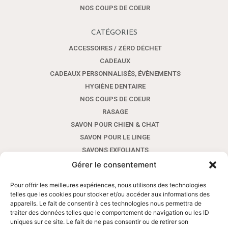
NOS COUPS DE COEUR
CATÉGORIES
ACCESSOIRES / ZÉRO DÉCHET
CADEAUX
CADEAUX PERSONNALISÉS, ÉVÈNEMENTS
HYGIÈNE DENTAIRE
NOS COUPS DE COEUR
RASAGE
SAVON POUR CHIEN & CHAT
SAVON POUR LE LINGE
SAVONS EXFOLIANTS
SAVONS POUR LES MAINS AUX HUILES ESSENTIELLES
Gérer le consentement
SAVONS POUR LES MAINS SANS HUILE ESSENTIELLE
Pour offrir les meilleures expériences, nous utilisons des technologies
SAVONS SHAMPOINGS AVEC HUILES ESSENTIELLES
telles que les cookies pour stocker et/ou accéder aux informations des
SAVONS SHAMPOINGS SANS HUILE ESSENTIELLE
appareils. Le fait de consentir à ces technologies nous permettra de
traiter des données telles que le comportement de navigation ou les ID
SAVONS VISAGE ET CORPS AUX HUILES ESSENTIELLES
uniques sur ce site. Le fait de ne pas consentir ou de retirer son
SAVONS VISAGE ET CORPS SANS HUILE ESSENTIELLE