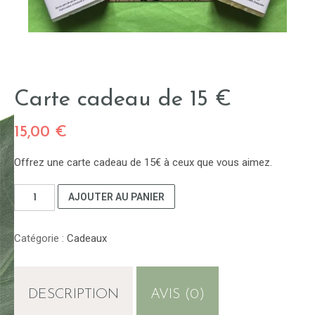
Carte cadeau de 15 €
15,00
€
Offrez une carte cadeau de 15€ à ceux que vous aimez.
quantité
AJOUTER AU PANIER
de
Carte
Catégorie :
Cadeaux
cadeau
de
15
€
DESCRIPTION
AVIS (0)