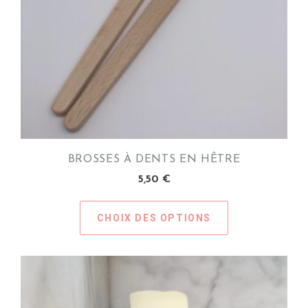
sur
la
page
du
produit
BROSSES À DENTS EN HÊTRE
5,50
€
CHOIX DES OPTIONS
Ce
produit
a
plusieurs
variations.
Les