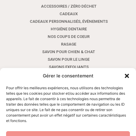
ACCESSOIRES / ZÉRO DÉCHET
CADEAUX
CADEAUX PERSONNALISÉS, ÉVÈNEMENTS
HYGIÈNE DENTAIRE
NOS COUPS DE COEUR
RASAGE
SAVON POUR CHIEN & CHAT
SAVON POUR LE LINGE
SAVONS EXFOLIANTS
SAVONS POUR LES MAINS AUX HUILES ESSENTIELLES
Gérer le consentement
SAVONS POUR LES MAINS SANS HUILE ESSENTIELLE
Pour offrir les meilleures expériences, nous utilisons des technologies
SAVONS SHAMPOINGS AVEC HUILES ESSENTIELLES
telles que les cookies pour stocker et/ou accéder aux informations des
SAVONS SHAMPOINGS SANS HUILE ESSENTIELLE
appareils. Le fait de consentir à ces technologies nous permettra de
traiter des données telles que le comportement de navigation ou les ID
SAVONS VISAGE ET CORPS AUX HUILES ESSENTIELLES
uniques sur ce site. Le fait de ne pas consentir ou de retirer son
SAVONS VISAGE ET CORPS SANS HUILE ESSENTIELLE
consentement peut avoir un effet négatif sur certaines caractéristiques
SOINS VISAGE ET CORPS
et fonctions.