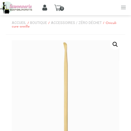
0
ACCUEIL
BOUTIQUE
ACCESSOIRES / ZÉRO DÉCHET
/
/
/ Oriculi
cure-oreille