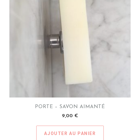
options
peuvent
être
choisies
sur
la
page
du
produit
PORTE – SAVON AIMANTÉ
9,00
€
AJOUTER AU PANIER