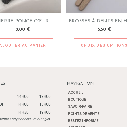
IERRE PONCE CŒUR
BROSSES À DENTS EN 
8,00
€
5,50
€
AJOUTER AU PANIER
CHOIX DES OPTION
Ce
produit
a
plusieurs
variations.
Les
ES
NAVIGATION
options
ACCUEIL
peuvent
14H00
19H00
BOUTIQUE
être
DI
14H00
17H00
SAVOIR-FAIRE
choisies
14H30
19H00
POINTS DE VENTE
sur
eture exceptionnelle, voir l’onglet
la
RESTEZ INFORMÉ