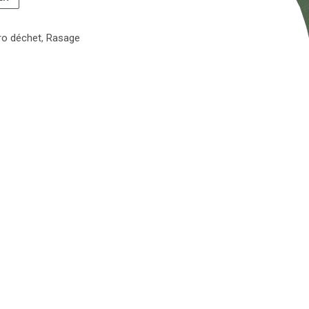
ro déchet
,
Rasage