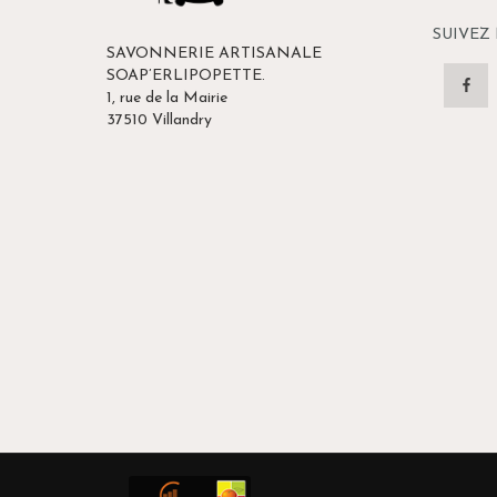
page
du
SUIVEZ
SAVONNERIE ARTISANALE
produit
SOAP’ERLIPOPETTE.
1, rue de la Mairie
37510 Villandry