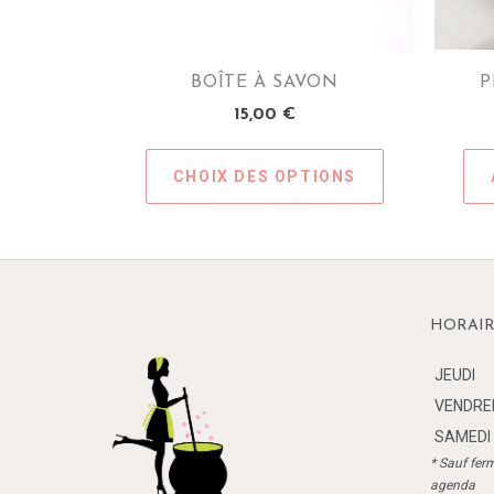
BOÎTE À SAVON
P
15,00
€
CHOIX DES OPTIONS
Ce
produit
a
plusieurs
variations.
Les
HORAIR
options
peuvent
JEUDI
être
VENDRE
choisies
SAMEDI
sur
* Sauf ferm
la
agenda