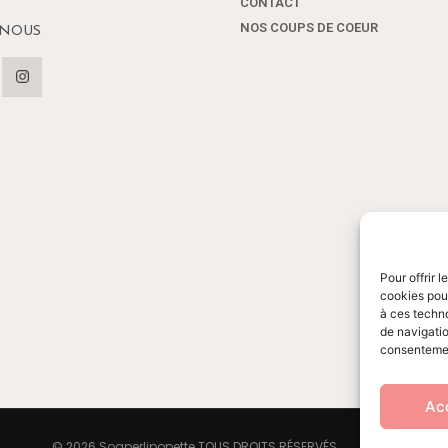
page
CONTACT
du
NOS COUPS DE COEUR
 NOUS
produit
Pour offrir 
cookies pour
à ces techn
de navigatio
consentement
Ac
C
© 2026 Soaperlipopette TOUS DROITS RÉSERVÉS.