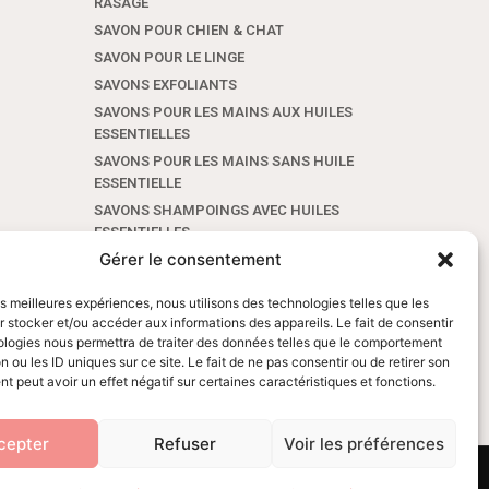
RASAGE
SAVON POUR CHIEN & CHAT
SAVON POUR LE LINGE
SAVONS EXFOLIANTS
SAVONS POUR LES MAINS AUX HUILES
ESSENTIELLES
SAVONS POUR LES MAINS SANS HUILE
ESSENTIELLE
SAVONS SHAMPOINGS AVEC HUILES
ESSENTIELLES
Gérer le consentement
SAVONS SHAMPOINGS SANS HUILE
ESSENTIELLE
les meilleures expériences, nous utilisons des technologies telles que les
SAVONS VISAGE ET CORPS AUX HUILES
 stocker et/ou accéder aux informations des appareils. Le fait de consentir
ESSENTIELLES
ologies nous permettra de traiter des données telles que le comportement
SAVONS VISAGE ET CORPS SANS HUILE
n ou les ID uniques sur ce site. Le fait de ne pas consentir ou de retirer son
ESSENTIELLE
 peut avoir un effet négatif sur certaines caractéristiques et fonctions.
SOINS VISAGE ET CORPS
cepter
Refuser
Voir les préférences
GV
Mentions Légales
Politique de confidentialité